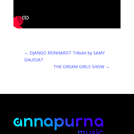
←
DJANGO REINHARDT Tribute by SAMY
DAUSSAT
THE DREAM GIRLS SHOW
→