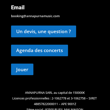
Email
booking@annapurnamusic.com
Un devis, une question ?
Agenda des concerts
Jouer
ANNAPURNA SARL au capital de 150000€
Licences professionnelles : 2-1062778 et 3-1062758 – SIRET
48857822000011 – APE 9001Z
Siège social : 92500 RUEIL MALMAISON