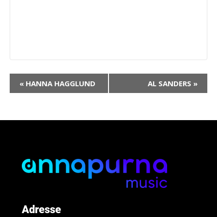
Navigation
«
HANNA HAGGLUND
AL SANDERS
»
Évènement
Adresse