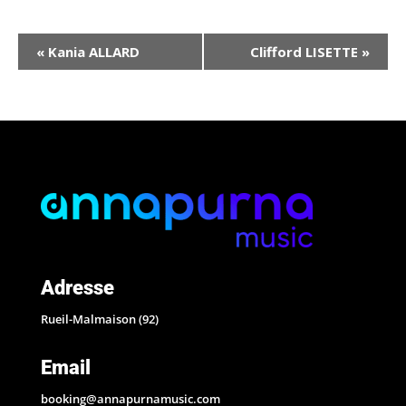
Navigation
«
Kania ALLARD
Clifford LISETTE
»
Évènement
Adresse
Rueil-Malmaison (92)
Email
booking@annapurnamusic.com