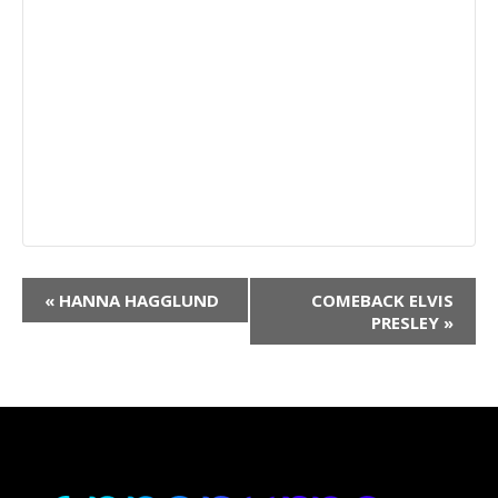
Navigation
«
HANNA HAGGLUND
COMEBACK ELVIS
Évènement
PRESLEY
»