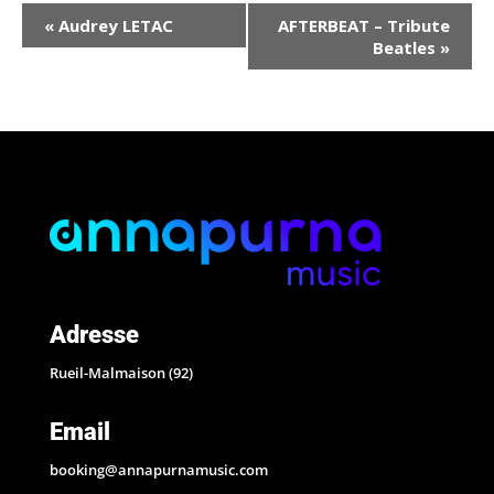
Navigation
«
Audrey LETAC
AFTERBEAT – Tribute
Évènement
Beatles
»
Adresse
Rueil-Malmaison (92)
Email
booking@annapurnamusic.com